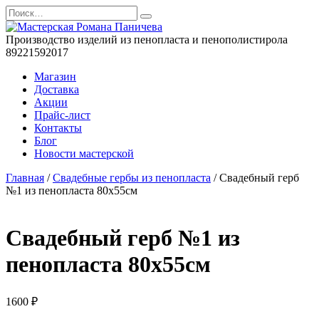
Перейти
Search
к
for:
содержанию
Производство изделий из пенопласта и пенополистирола
89221592017
Магазин
Доставка
Акции
Прайс-лист
Контакты
Блог
Новости мастерской
Главная
/
Свадебные гербы из пенопласта
/ Свадебный герб
№1 из пенопласта 80х55см
Свадебный герб №1 из
пенопласта 80х55см
1600
₽