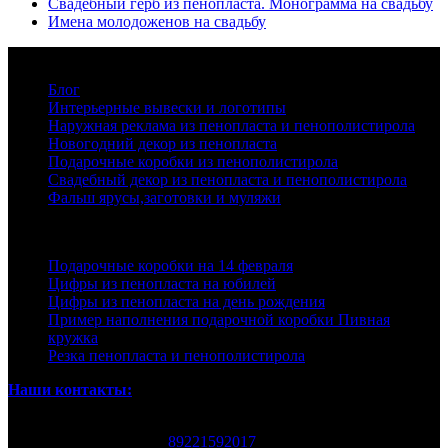
Свадебный герб из пенопласта. Монограмма на свадьбу
Имена молодоженов на свадьбу
Рубрики
Блог
Интерьерные вывески и логотипы
Наружная реклама из пенопласта и пенополистирола
Новогодний декор из пенопласта
Подарочные коробки из пенополистирола
Свадебный декор из пенопласта и пенополистирола
Фальш ярусы,заготовки и муляжи
Последние записи
Подарочные коробки на 14 февраля
Цифры из пенопласта на юбилей
Цифры из пенопласта на день рождения
Пример наполнения подарочной коробки Пивная
кружка
Резка пенопласта и пенополистирола
Наши контакты:
Екатеринбург Родонитовая 32
Номер телефона:
89221592017