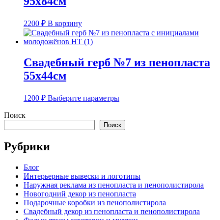
95х84см
2200
₽
В корзину
Свадебный герб №7 из пенопласта
55х44см
Этот
1200
₽
Выберите параметры
товар
имеет
Поиск
несколько
Поиск
вариаций.
Опции
Рубрики
можно
выбрать
на
Блог
странице
Интерьерные вывески и логотипы
товара.
Наружная реклама из пенопласта и пенополистирола
Новогодний декор из пенопласта
Подарочные коробки из пенополистирола
Свадебный декор из пенопласта и пенополистирола