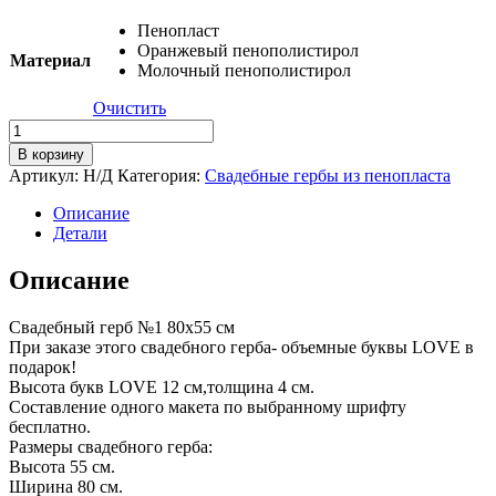
Пенопласт
Оранжевый пенополистирол
Материал
Молочный пенополистирол
Очистить
Количество
товара
В корзину
Свадебный
Артикул:
Н/Д
Категория:
Свадебные гербы из пенопласта
герб
№1
Описание
из
Детали
пенопласта
80х55см
Описание
Свадебный герб №1 80х55 см
При заказе этого свадебного герба- объемные буквы LOVE в
подарок!
Высота букв LOVE 12 см,толщина 4 см.
Составление одного макета по выбранному шрифту
бесплатно.
Размеры свадебного герба:
Высота 55 см.
Ширина 80 см.