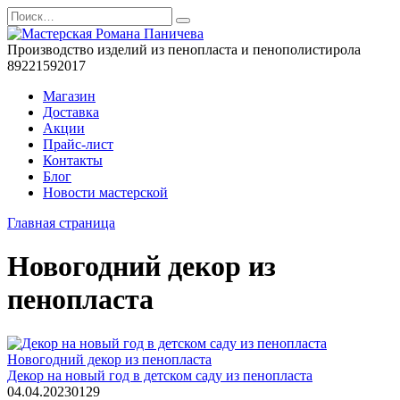
Перейти
Search
к
for:
содержанию
Производство изделий из пенопласта и пенополистирола
89221592017
Магазин
Доставка
Акции
Прайс-лист
Контакты
Блог
Новости мастерской
Главная страница
Новогодний декор из
пенопласта
Новогодний декор из пенопласта
Декор на новый год в детском саду из пенопласта
04.04.2023
0
129