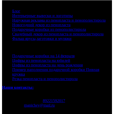
Рубрики
Блог
Интерьерные вывески и логотипы
Наружная реклама из пенопласта и пенополистирола
Новогодний декор из пенопласта
Подарочные коробки из пенополистирола
Свадебный декор из пенопласта и пенополистирола
Фальш ярусы,заготовки и муляжи
Последние записи
Подарочные коробки на 14 февраля
Цифры из пенопласта на юбилей
Цифры из пенопласта на день рождения
Пример наполнения подарочной коробки Пивная
кружка
Резка пенопласта и пенополистирола
Наши контакты:
Екатеринбург Родонитовая 32
Номер телефона:
89221592017
Почта
rpanichev@mail.ru
© 2026 Копирование информации только с разрешения