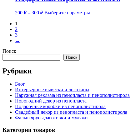
вариаций.
450 ₽
Опции
Диапазон
Этот
можно
200
₽
–
300
₽
Выберите параметры
цен:
товар
выбрать
имеет
на
1
200 ₽
несколько
странице
2
–
вариаций.
товара.
3
300 ₽
Опции
→
можно
выбрать
Поиск
на
Поиск
странице
товара.
Рубрики
Блог
Интерьерные вывески и логотипы
Наружная реклама из пенопласта и пенополистирола
Новогодний декор из пенопласта
Подарочные коробки из пенополистирола
Свадебный декор из пенопласта и пенополистирола
Фальш ярусы,заготовки и муляжи
Категории товаров