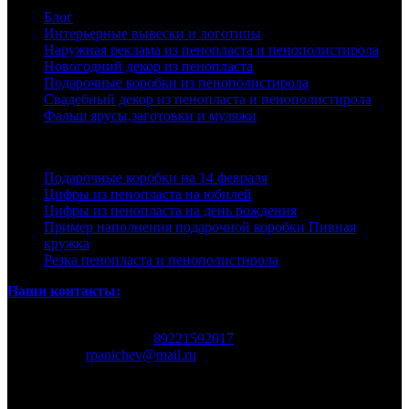
Блог
Интерьерные вывески и логотипы
Наружная реклама из пенопласта и пенополистирола
Новогодний декор из пенопласта
Подарочные коробки из пенополистирола
Свадебный декор из пенопласта и пенополистирола
Фальш ярусы,заготовки и муляжи
Последние записи
Подарочные коробки на 14 февраля
Цифры из пенопласта на юбилей
Цифры из пенопласта на день рождения
Пример наполнения подарочной коробки Пивная
кружка
Резка пенопласта и пенополистирола
Наши контакты:
Екатеринбург Родонитовая 32
Номер телефона:
89221592017
Почта
rpanichev@mail.ru
© 2026 Копирование информации только с разрешения
правообладателя.