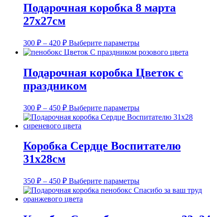
несколько
–
Подарочная коробка 8 марта
вариаций.
450 ₽
27х27см
Опции
можно
выбрать
Диапазон
Этот
300
₽
–
420
₽
Выберите параметры
на
цен:
товар
странице
имеет
300 ₽
товара.
несколько
–
Подарочная коробка Цветок с
вариаций.
420 ₽
праздником
Опции
можно
выбрать
Диапазон
Этот
300
₽
–
450
₽
Выберите параметры
на
цен:
товар
странице
имеет
300 ₽
товара.
несколько
–
вариаций.
Коробка Сердце Воспитателю
450 ₽
Опции
31х28см
можно
выбрать
на
Диапазон
Этот
350
₽
–
450
₽
Выберите параметры
странице
цен:
товар
товара.
имеет
350 ₽
несколько
–
вариаций.