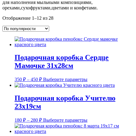
для наполнения мыльными композициями,
орехами,сухофруктами,цветами и конфетами.
Сортировка:
Отображение 1–12 из 28
по
популярности
Подарочная коробка Сердце
Мамочке 31х28см
Диапазон
Этот
350
₽
–
450
₽
Выберите параметры
цен:
товар
имеет
350 ₽
несколько
–
Подарочная коробка Учителю
вариаций.
450 ₽
23х19см
Опции
можно
выбрать
Диапазон
Этот
180
₽
–
280
₽
Выберите параметры
на
цен:
товар
странице
имеет
180 ₽
товара.
несколько