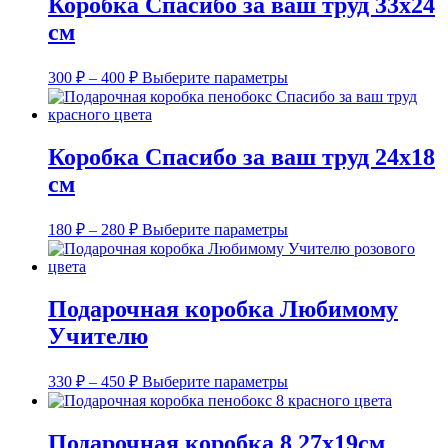
Коробка Спасибо за ваш труд 33х24
450 ₽
Опции
см
можно
выбрать
на
Диапазон
Этот
300
₽
–
400
₽
Выберите параметры
странице
цен:
товар
товара.
имеет
300 ₽
несколько
–
вариаций.
Коробка Спасибо за ваш труд 24х18
400 ₽
Опции
см
можно
выбрать
на
Диапазон
Этот
180
₽
–
280
₽
Выберите параметры
странице
цен:
товар
товара.
имеет
180 ₽
несколько
–
вариаций.
Подарочная коробка Любимому
280 ₽
Опции
Учителю
можно
выбрать
на
Диапазон
Этот
330
₽
–
450
₽
Выберите параметры
странице
цен:
товар
товара.
имеет
330 ₽
несколько
–
Подарочная коробка 8 27х19см