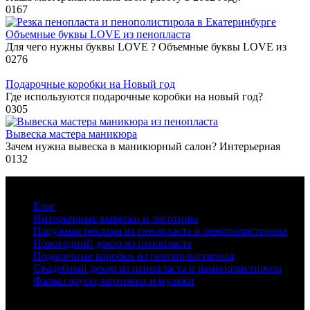
0
167
Объемные буквы LOVE из пенопласта
Для чего нужны буквы LOVE ? Объемные буквы LOVE из
0
276
Подарочные коробки на Новый год
Где используются подарочные коробки на новый год?
0
305
Вывеска мастера маникюра
Зачем нужна вывеска в маникюрный салон? Интерьерная
0
132
Рубрики
Блог
Интерьерные вывески и логотипы
Наружная реклама из пенопласта и пенополистирола
Новогодний декор из пенопласта
Подарочные коробки из пенополистирола
Свадебный декор из пенопласта и пенополистирола
Фальш ярусы,заготовки и муляжи
Последние записи