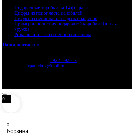
Подарочные коробки на 14 февраля
Цифры из пенопласта на юбилей
Цифры из пенопласта на день рождения
Пример наполнения подарочной коробки Пивная
кружка
Резка пенопласта и пенополистирола
Наши контакты:
Екатеринбург Родонитовая 32
Номер телефона:
89221592017
Почта
rpanichev@mail.ru
© 2026 Копирование информации только с разрешения
правообладателя.
Сайт работает на теме
Reboot
0
0
Корзина